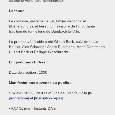
sa tête le Vénérable Bienheureux.
La tenue
Le costume, veste lie de vin, tablier de tonnelier
(Kiefferschurz), et béret noir, s’inspire de l’importante
tradition de tonnellerie de Dambach-la-Ville.
Le premier vénérable a été Gilbert Beck, suivi de Louis
Hauller, Alex Schaeffer, André Ruhlmann, Henri Goettmann,
Hubert Beck et Philippe Gisselbrecht.
En quelques chiffres :
Date de création : 1990
Manifestations ouvertes au public :
• 24 avril 2022 - Pierres et Vins de Granite, voilà [
le
programme
] et [
Inscription repas
]
• FAV Colmar - Instants DiVin